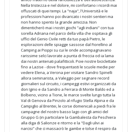
Nella tristezza e nel dolore, mi confortano i ricordi mai
offuscati di quei tempi. La "naja", l'Università e le
professioni hanno poi divaricato i nostri sentieri ma
non hanno spento la grande amicizia. Non
dimenticherò mai i nostri giochi "agli indiani" con tua
sorella Adriana nel parco della villa che ospitava gli
uffici del Genio Civile retti da tuo papà Pietro, le
esplorazioni delle spiagge sassose dal Fiorellino al
Camping ai Pioppi su cui le onde accompagnavano
rarissime selci lavorate a punta di freccia od ia lama
dai nostri antenati palafitticoli. Poie nostre biciclettate
fino a Lazise - dove frequentasti le scuole medie per
vedere Elena, a Verona per visitare Sandro Spinelli
allora seminarista, a Valeggio per segnare record
giornalieri sul circuito, i campeggi estivi organizzati da
don Igino e da Sandro a Ferrara di Monte Baldo ed a
Bolbeno, vicino a Tione, le marce svelte lungo tutta la
Val di Genova da Pinzolo al rifugio Stella Alpina e da
Campiglio al Brentei, le corse domenicali a piedi fra le
campagne del nostro basso lago con gli amici del
Gruppo G (in particolare la Gambalesta da Peschiera
alla diga di Salionze e ritorno e la "Dagli ulivi ai
narcisi" che ci massacrò le gambe e tolse il respiro da