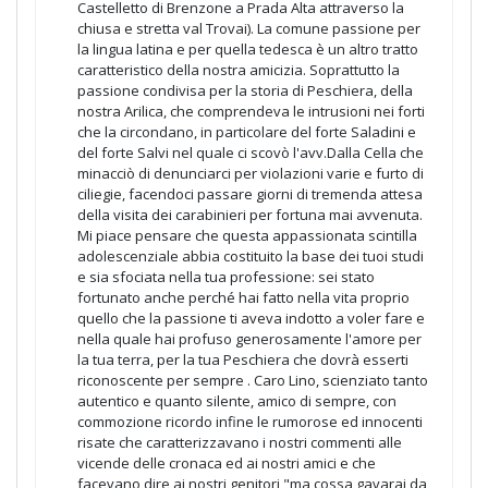
Castelletto di Brenzone a Prada Alta attraverso la
chiusa e stretta val Trovai). La comune passione per
la lingua latina e per quella tedesca è un altro tratto
caratteristico della nostra amicizia. Soprattutto la
passione condivisa per la storia di Peschiera, della
nostra Arilica, che comprendeva le intrusioni nei forti
che la circondano, in particolare del forte Saladini e
del forte Salvi nel quale ci scovò l'avv.Dalla Cella che
minacciò di denunciarci per violazioni varie e furto di
ciliegie, facendoci passare giorni di tremenda attesa
della visita dei carabinieri per fortuna mai avvenuta.
Mi piace pensare che questa appassionata scintilla
adolescenziale abbia costituito la base dei tuoi studi
e sia sfociata nella tua professione: sei stato
fortunato anche perché hai fatto nella vita proprio
quello che la passione ti aveva indotto a voler fare e
nella quale hai profuso generosamente l'amore per
la tua terra, per la tua Peschiera che dovrà esserti
riconoscente per sempre . Caro Lino, scienziato tanto
autentico e quanto silente, amico di sempre, con
commozione ricordo infine le rumorose ed innocenti
risate che caratterizzavano i nostri commenti alle
vicende delle cronaca ed ai nostri amici e che
facevano dire ai nostri genitori "ma cossa gavarai da