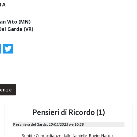
TA
an Vito (MN)
Del Garda (VR)
ok
essenger
Twitter
renze
Pensieri di Ricordo (1)
Peschiera del Garda ,
15/05/2023 ore 10:28
Sentite Condoglianze dalle famiglie, Ravini Nardo