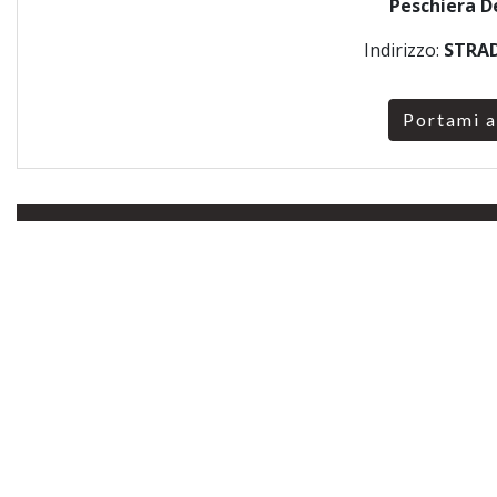
Peschiera D
Indirizzo:
STRAD
Portami a