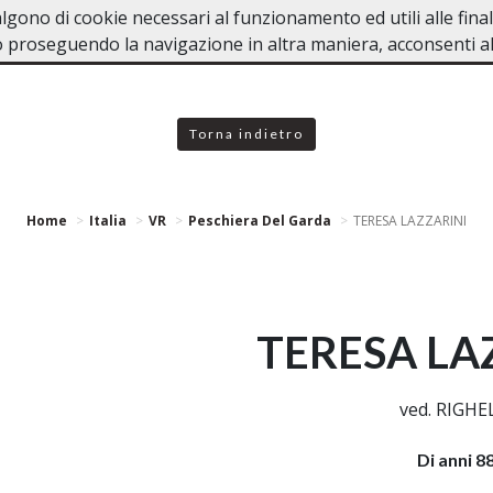
valgono di cookie necessari al funzionamento ed utili alle fina
RDA
Home
In Caso di Dece
 proseguendo la navigazione in altra maniera, acconsenti all
Torna indietro
Home
Italia
VR
Peschiera Del Garda
TERESA LAZZARINI
TERESA LA
ved. RIGHE
Di anni 8