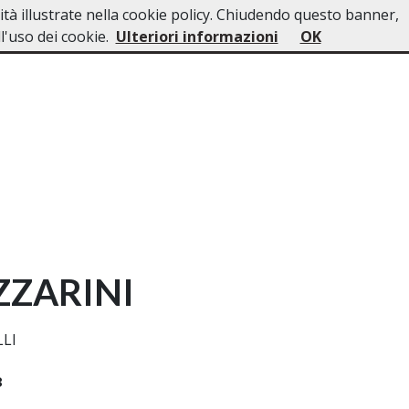
lità illustrate nella cookie policy. Chiudendo questo banner,
sso
Lutti Personaggi Pubblici
Contatti
'uso dei cookie.
Ulteriori informazioni
OK
ZZARINI
LLI
8