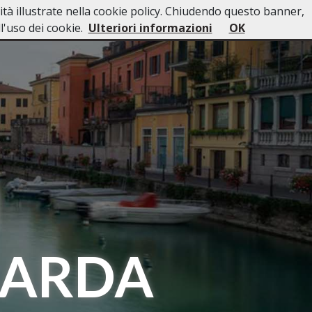
lità illustrate nella cookie policy. Chiudendo questo banner,
sso
Lutti Personaggi Pubblici
Contatti
'uso dei cookie.
Ulteriori informazioni
OK
I
GARDA