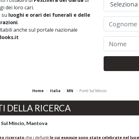
i i cittadini di
Peschiera del Garda
di
gi dei loro cari.
i su
luoghi e orari dei funerali e delle
brazioni
.
ultabili anche sul portale nazionale
ooks.it
Home
Italia
MN
Ponti Sul Mincio
TI DELLA RICERCA
 Sul Mincio, Mantova
go ricercato
che i defunti
le cui esequie sono state celebrate nel luo