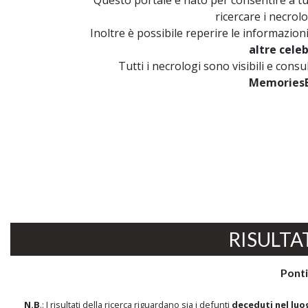
Questo portale è nato per consentire a tutt
ricercare i necrolo
Inoltre è possibile reperire le informazion
altre cele
Tutti i necrologi sono visibili e cons
MemoriesB
RISULTA
Ponti
N.B
.: I risultati della ricerca riguardano sia i defunti
deceduti nel luo