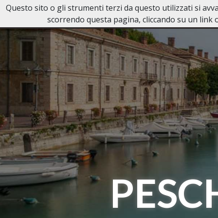
Questo sito o gli strumenti terzi da questo utilizzati si av
NECROLOGI PESCHIERA DEL GA
scorrendo questa pagina, cliccando su un link o
PESC