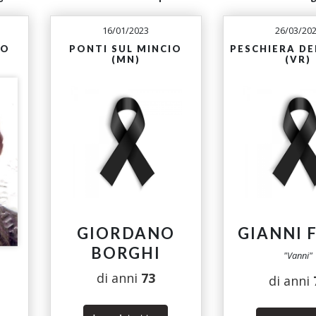
16/01/2023
26/03/20
IO
PONTI SUL MINCIO
PESCHIERA D
(MN)
(VR)
GIORDANO
GIANNI 
BORGHI
"Vanni"
di anni
73
di anni
O